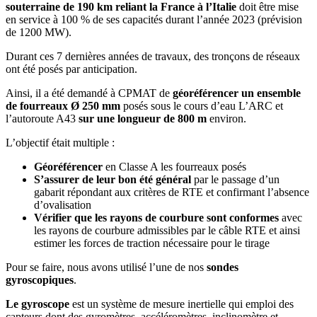
souterraine de 190 km reliant la France à l’Italie
doit être mise
en service à 100 % de ses
capacités durant l’année 2023 (prévision
de 1200 MW).
Durant ces 7 dernières années de travaux, des tronçons de réseaux
ont été posés par anticipation.
Ainsi, il a été demandé à CPMAT de
géoréférencer un ensemble
de fourreaux Ø 250 mm
posés sous le cours d’eau L’ARC et
l’autoroute A43
sur une longueur de 800 m
environ.
L’objectif était multiple :
Géoréférencer
en Classe A les fourreaux posés
S’assurer de leur bon été général
par le passage d’un
gabarit répondant aux critères de RTE et confirmant l’absence
d’ovalisation
Vérifier que les rayons de courbure sont conformes
avec
les rayons de courbure admissibles par le câble RTE et ainsi
estimer les forces de traction nécessaire pour le tirage
Pour se faire, nous avons utilisé l’une de nos
sondes
gyroscopiques
.
Le gyroscope
est un système de mesure inertielle qui emploi des
capteurs dont des gyromètres, accéléromètres, inclinomètre et